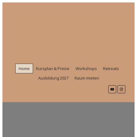
Home
Kursplan & Preise
Workshops
Retreats
Ausbildung 2027
Raum mieten