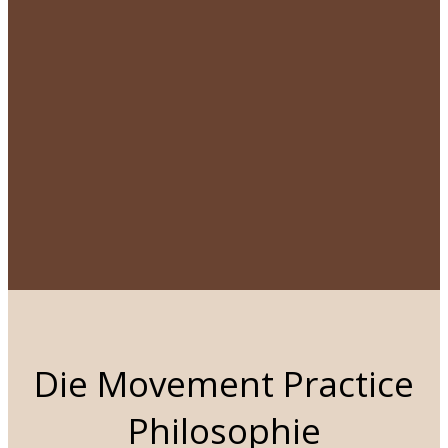
& Handstandlehrerin
galehrerin
ró, Zouk, Salsa, Samba und
-Improvisation)
 Marian
Die Movement Practice
Philosophie